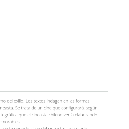
rno del exilio. Los textos indagan en las formas,
cineasta. Se trata de un cine que configurará, según
atográfica que el cineasta chileno venía elaborando
memorables.
 a este periodo clave del cineasta; analizando,