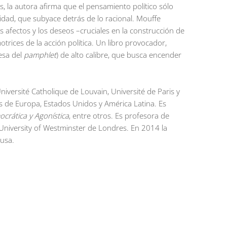
, la autora afirma que el pensamiento político sólo
vidad, que subyace detrás de lo racional. Mouffe
 afectos y los deseos –cruciales en la construcción de
otrices de la acción política. Un libro provocador,
cesa del
pamphlet
) de alto calibre, que busca encender
Université Catholique de Louvain, Université de Paris y
es de Europa, Estados Unidos y América Latina. Es
ocrática y Agonística
, entre otros. Es profesora de
a University of Westminster de Londres. En 2014 la
ausa.