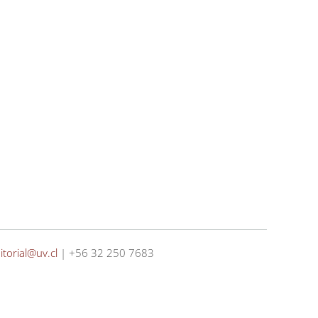
itorial@uv.cl
| +56 32 250 7683