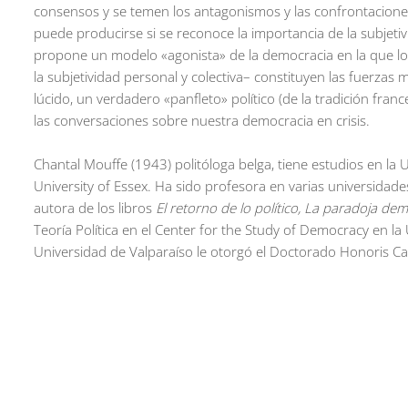
consensos y se temen los antagonismos y las confrontaciones
puede producirse si se reconoce la importancia de la subjeti
propone un modelo «agonista» de la democracia en la que los
la subjetividad personal y colectiva– constituyen las fuerzas m
lúcido, un verdadero «panfleto» político (de la tradición fran
las conversaciones sobre nuestra democracia en crisis.
Chantal Mouffe (1943)
politóloga belga, tiene estudios en la 
University of Essex. Ha sido profesora en varias universidad
autora de los libros
El retorno de lo político, La paradoja dem
Teoría Política en el Center for the Study of Democracy en l
Universidad de Valparaíso le otorgó el Doctorado Honoris C