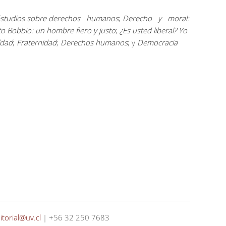
; Estudios sobre derechos humanos
;
Derecho y moral:
o Bobbio: un hombre fiero y justo
;
¿Es usted liberal? Yo
ldad
;
Fraternidad
;
Derechos humanos
; y
Democracia
itorial@uv.cl
| +56 32 250 7683