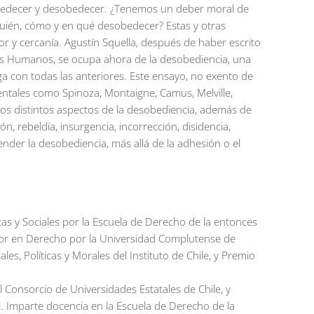
 obedecer y desobedecer. ¿Tenemos un deber moral de
quién, cómo y en qué desobedecer? Estas y otras
gor y cercanía. Agustín Squella, después de haber escrito
os Humanos, se ocupa ahora de la desobediencia, una
ga con todas las anteriores. Este ensayo, no exento de
ntales como Spinoza, Montaigne, Camus, Melville,
los distintos aspectos de la desobediencia, además de
n, rebeldía, insurgencia, incorrección, disidencia,
ender la desobediencia, más allá de la adhesión o el
cas y Sociales por la Escuela de Derecho de la entonces
ctor en Derecho por la Universidad Complutense de
s, Políticas y Morales del Instituto de Chile, y Premio
l Consorcio de Universidades Estatales de Chile, y
al. Imparte docencia en la Escuela de Derecho de la