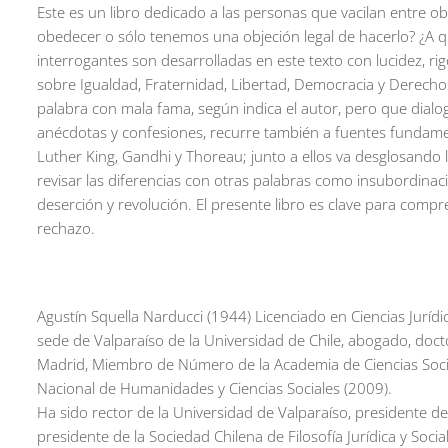
Este es un libro dedicado a las personas que vacilan entre
obedecer o sólo tenemos una objeción legal de hacerlo? ¿A 
interrogantes son desarrolladas en este texto con lucidez, ri
sobre Igualdad, Fraternidad, Libertad, Democracia y Derech
palabra con mala fama, según indica el autor, pero que dialo
anécdotas y confesiones, recurre también a fuentes fundame
Luther King, Gandhi y Thoreau; junto a ellos va desglosando 
revisar las diferencias con otras palabras como insubordinació
deserción y revolución. El presente libro es clave para compr
rechazo.
Agustín Squella Narducci
(1944) Licenciado en Ciencias Jurídi
sede de Valparaíso de la Universidad de Chile, abogado, do
Madrid, Miembro de Número de la Academia de Ciencias Sociale
Nacional de Humanidades y Ciencias Sociales (2009).
Ha sido rector de la Universidad de Valparaíso, presidente de
presidente de la Sociedad Chilena de Filosofía Jurídica y Soci