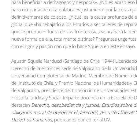
para beneficiar a demagogos y déspotas». ¿No es acaso eso l
para ocuparse de esta palabra es justamente por la crisis qu
definitivamente de colapso. ¿Y cuál es la causa profunda de e
global que «ha rebajado a los Estados a ser talleres de repa
que se producen fuera de sus fronteras». ¿Se acabará la de
nueva forma de ella, totalmente distinta? Preguntas urgent
con el rigor y pasión con que lo hace Squella en este ensayo.
Agustín Squella Narducci (Santiago de Chile, 1944) Licenciado 
Derecho de la entonces sede de Valparaíso de la Universidad
Universidad Complutense de Madrid, Miembro de Número de la
del Instituto de Chile, y Premio Nacional de Humanidades y Ci
de Valparaíso, presidente del Consorcio de Universidades Esta
Filosofía Jurídica y Social. Imparte docencia en la Escuela de
destacan
Derecho, desobediencia y justicia; Estudios sobre
obligación moral de obedecer el derecho?
;
¿Es usted liberal? Y
Derechos humanos
, publicados por editorial UV.