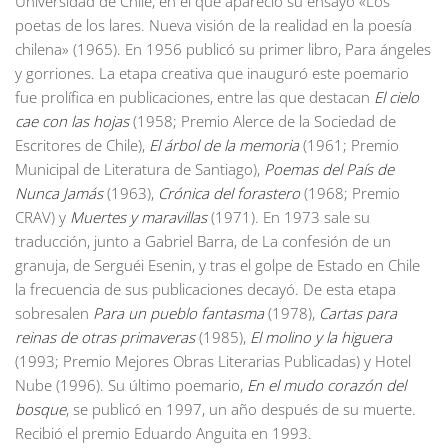
Universidad de Chile, en el que apareció su ensayo «Los
poetas de los lares. Nueva visión de la realidad en la poesía
chilena» (1965). En 1956 publicó su primer libro, Para ángeles
y gorriones. La etapa creativa que inauguró este poemario
fue prolífica en publicaciones, entre las que destacan
El cielo
cae con las hojas
(1958; Premio Alerce de la Sociedad de
Escritores de Chile),
El árbol de la memoria
(1961; Premio
Municipal de Literatura de Santiago),
Poemas del País de
Nunca Jamás
(1963),
Crónica del forastero
(1968; Premio
CRAV) y
Muertes y maravillas
(1971). En 1973 sale su
traducción, junto a Gabriel Barra, de La confesión de un
granuja, de Serguéi Esenin, y tras el golpe de Estado en Chile
la frecuencia de sus publicaciones decayó. De esta etapa
sobresalen
Para un pueblo fantasma
(1978),
Cartas para
reinas de otras primaveras
(1985),
El molino y la higuera
(1993; Premio Mejores Obras Literarias Publicadas) y Hotel
Nube (1996). Su último poemario,
En el mudo corazón del
bosque
, se publicó en 1997, un año después de su muerte.
Recibió el premio Eduardo Anguita en 1993.