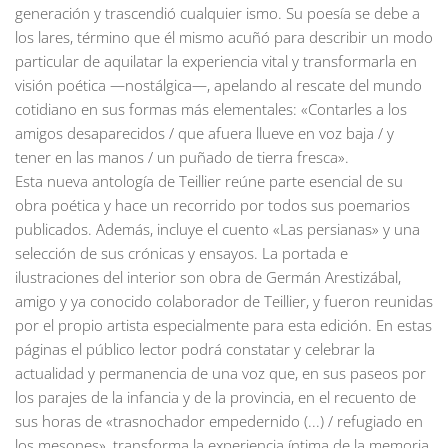
generación y trascendió cualquier ismo. Su poesía se debe a
los lares, término que él mismo acuñó para describir un modo
particular de aquilatar la experiencia vital y transformarla en
visión poética —nostálgica—, apelando al rescate del mundo
cotidiano en sus formas más elementales: «Contarles a los
amigos desaparecidos / que afuera llueve en voz baja / y
tener en las manos / un puñado de tierra fresca».
Esta nueva antología de Teillier reúne parte esencial de su
obra poética y hace un recorrido por todos sus poemarios
publicados. Además, incluye el cuento «Las persianas» y una
selección de sus crónicas y ensayos. La portada e
ilustraciones del interior son obra de Germán Arestizábal,
amigo y ya conocido colaborador de Teillier, y fueron reunidas
por el propio artista especialmente para esta edición. En estas
páginas el público lector podrá constatar y celebrar la
actualidad y permanencia de una voz que, en sus paseos por
los parajes de la infancia y de la provincia, en el recuento de
sus horas de «trasnochador empedernido (...) / refugiado en
los mesones», transforma la experiencia íntima de la memoria