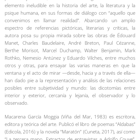
elemento ineludible en la historia del arte, la literatura y la
psique humana, en sus formas de diálogo con “aquello que
convenimos en llamar realidad”. Abarcando un amplio
espectro de referencias pictóricas, literarias y críticas, la
autora posa su propia mirada sobre las obras de Édouard
Manet, Charles Baudelaire, André Breton, Paul Cézanne,
Berthe Morisot, Marcel Duchamp, Walter Benjamin, Mark
Rothko, Nemesio Antúnez y Eduardo Vilches, entre muchos
otros y otras, para ensayar las varias maneras en que la
ventana y el acto de mirar —desde, hacia y a través de ella—
han dado pie a la representación y análisis de las relaciones
posibles entre subjetividad y mundo: las dicotomías entre
interior y exterior, cercanía y lejanía, el observador y lo
observado.
Macarena García Moggia (Viña del Mar, 1983) es escritora,
editora y teórica del arte. Publicó el libro de poemas “Aldabas”
(Edicola, 2016) y la novela “Maratón” (Cuneta, 2017), así como
“La tercera mano. Extractos de entrevistas a Adolfo Couve”,