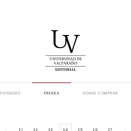
TIVIDADES
PRENSA
DÓNDE COMPRAR
…
21
22
23
24
25
26
27
…