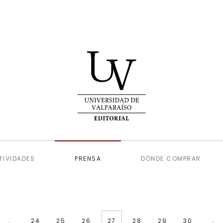
TIVIDADES
PRENSA
DÓNDE COMPRAR
…
24
25
26
27
28
29
30
…