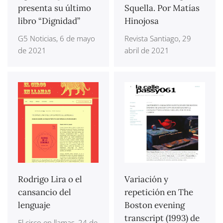
presenta su último
Squella. Por Matías
libro “Dignidad”
Hinojosa
G5 Noticias, 6 de mayo
Revista Santiago, 29
de 2021
abril de 2021
Rodrigo Lira o el
Variación y
cansancio del
repetición en The
lenguaje
Boston evening
transcript (1993) de
El circo en llamas, 24 de