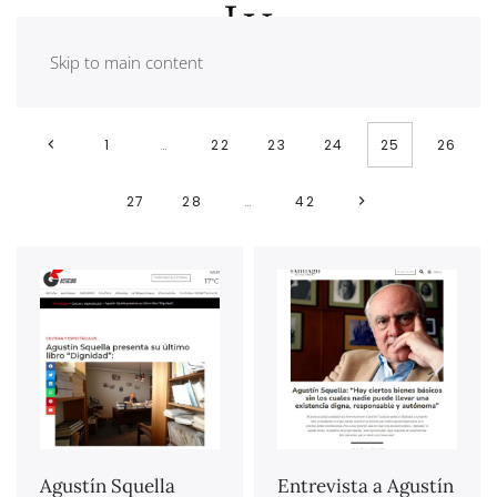
Skip to main content
1
…
22
23
24
25
26
27
28
…
42
Agustín Squella
Entrevista a Agustín