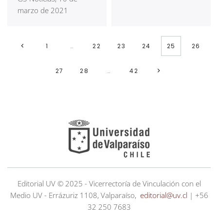
marzo de 2021
1
…
22
23
24
25
26
27
28
…
42
Editorial UV © 2025 - Vicerrectoría de Vinculación con el
Medio UV - Errázuriz 1108, Valparaíso,
editorial@uv.cl
| +56
32 250 7683