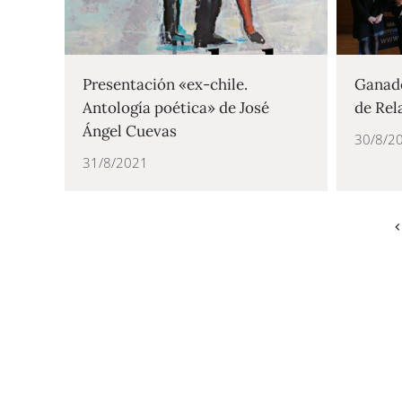
Presentación «ex-chile.
Ganado
Antología poética» de José
de Rel
Ángel Cuevas
30/8/2
31/8/2021